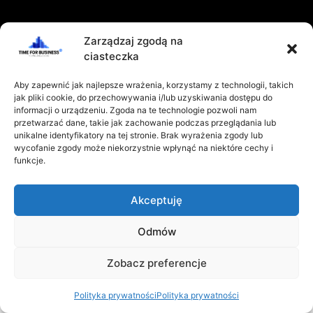
REGULAMIN
POLITYKA PRYWATNOŚCI
Zarządzaj zgodą na
ciasteczka
KONTAKT
Aby zapewnić jak najlepsze wrażenia, korzystamy z technologii, takich
jak pliki cookie, do przechowywania i/lub uzyskiwania dostępu do
informacji o urządzeniu. Zgoda na te technologie pozwoli nam
przetwarzać dane, takie jak zachowanie podczas przeglądania lub
unikalne identyfikatory na tej stronie. Brak wyrażenia zgody lub
2025 © Time for Business TV | wszystkie prawa
wycofanie zgody może niekorzystnie wpłynąć na niektóre cechy i
zastrzeżone
funkcje.
Akceptuję
Odmów
Zobacz preferencje
Polityka prywatności
Polityka prywatności