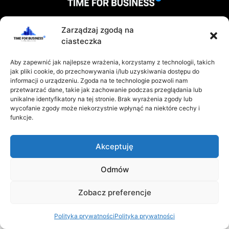
Zarządzaj zgodą na
REGULAMIN
POLITYKA PRYWATNOŚCI
ciasteczka
KONTAKT
Aby zapewnić jak najlepsze wrażenia, korzystamy z technologii, takich
jak pliki cookie, do przechowywania i/lub uzyskiwania dostępu do
informacji o urządzeniu. Zgoda na te technologie pozwoli nam
przetwarzać dane, takie jak zachowanie podczas przeglądania lub
unikalne identyfikatory na tej stronie. Brak wyrażenia zgody lub
wycofanie zgody może niekorzystnie wpłynąć na niektóre cechy i
2025 © Time for Business TV | wszystkie prawa
funkcje.
zastrzeżone
Akceptuję
Odmów
Zobacz preferencje
Polityka prywatności
Polityka prywatności